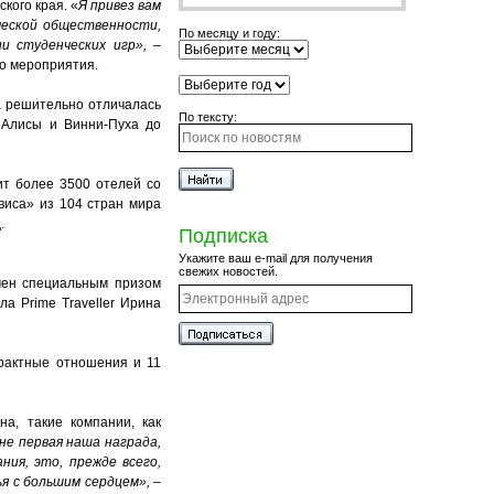
кого края. «
Я привез вам
ческой общественности,
По месяцу и году:
и студенческих игр»,
–
го мероприятия.
а решительно отличалась
По тексту:
 Алисы и Винни-Пуха до
т более 3500 отелей со
виса» из 104 стран мира
.
Подписка
Укажите ваш e-mail для получения
свежих новостей.
чен специальным призом
ала
Prime
Traveller
Ирина
трактные отношения и 11
а, такие компании, как
не первая наша награда,
ния, это, прежде всего,
я с большим сердцем», –