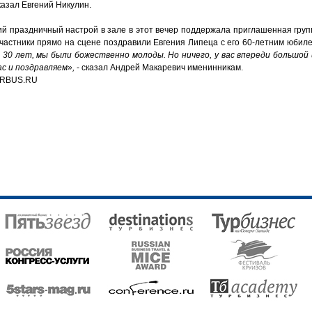
казал Евгений Никулин.
й праздничный настрой в зале в этот вечер поддержала приглашенная гру
участники прямо на сцене поздравили Евгения Липеца с его 60-летним юбил
 30 лет, мы были божественно молоды. Но ничего, у вас впереди большой
ас и поздравляем»,
- сказал Андрей Макаревич именинникам.
RBUS.RU