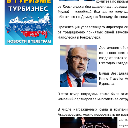
комитета по промы
из Красноярска два пламенных привета
другой – народный. Без вас не получи
обратился г-н Демидов к Леониду Исакови
Презентация управляющего директора се
от традиционно принятых своей звуков
Наполеона и Рокфеллера.
Достижения обеи
всего постсовет
создают поток во
Ежегодно «Академ
Вклад
Best
Euras
Prime
Traveller
A
Бурякова.
В этот вечер наградами также были отм
компаний-партнеров за многолетнее сотру
В числе награжденных была и компания
Академсервис, можно пересчитать по пал
но в
нера