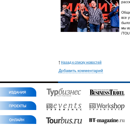
расс
Общи
все 
было
мы в
/
TOU
Назад к списку новостей
Добавить комментарий