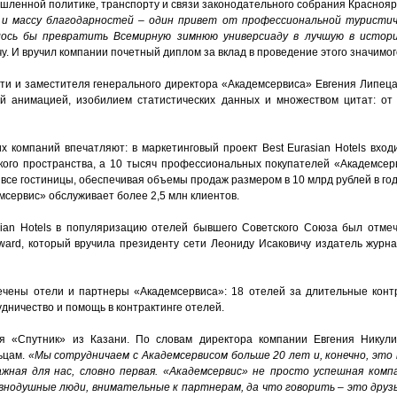
шленной политике, транспорту и связи законодательного собрания Красноярс
 и массу благодарностей – один привет от профессиональной туристи
лось бы превратить Всемирную зимнюю универсиаду в лучшую в истори
чу. И вручил компании почетный диплом за вклад в проведение этого значимо
ти и заместителя генерального директора «Академсервиса» Евгения Липец
ой анимацией, изобилием статистических данных и множеством цитат: от
х компаний впечатляют: в маркетинговый проект
Best
Eurasian
Hotels
входи
ского пространства, а 10 тысяч профессиональных покупателей «Академсер
 все гостиницы, обеспечивая объемы продаж размером в 10 млрд рублей в год
сервис» обслуживает более 2,5 млн клиентов.
ian
Hotels
в популяризацию отелей бывшего Советского Союза был отме
ward
, который вручила президенту сети Леониду Исаковичу издатель журн
ечены отели и партнеры «Академсервиса»: 18 отелей за длительные кон
дничество и помощь в контрактинге отелей.
 «Спутник» из Казани. По словам директора компании Евгения Никулин
ьцам.
«Мы сотрудничаем с Академсервисом больше 20 лет и, конечно, это 
ажная для нас, словно первая. «Академсервис» не просто
успешная компа
внодушные люди, внимательные к партнерам, да что говорить – это друзь