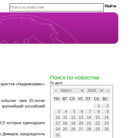
Поиск по новостям
По дате:
 туристов «Академсервис»
ПН
ВТ
СР
ЧТ
ПТ
СБ
ВС
событие: свое 20-летие
1
2
т крупнейший российский
3
4
5
6
7
8
9
10
11
12
13
14
15
16
ССР, которые единодушно
17
18
19
20
21
22
23
24
25
26
27
28
29
30
р Демидов, председатель
31