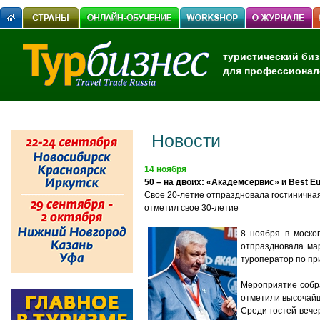
туристический биз
для профессионал
Новости
14 ноября
50 – на двоих: «Академсервис» и Best E
C
вое 20-летие отпраздновала гостинична
отме
тил
свое 30-летие
8 ноября в моско
отпраздновала ма
туроператор по пр
Мероприятие собра
отметили высочайш
Среди гостей вече