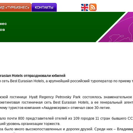
нес
ов
urasian Hotels отпраздновали юбилей
я сеть
Best
Eurasian
Hotels
, а крупнейший российский туроператор по приему
вской гостинице
Hyatt
Regency
Petrovsky
Park
состоялось знаменательное 
ркетинговая гостиничная сеть
Best
Eurasian
Hotels
, а ее генеральный аген
иему туристов компания «Академсервис» отмечал свое 30-летие.
ло почти 800 представителей отелей из 109 городов 11 стран бывшего С
ий уровень организации торжеств.
ра было много высокопоставленных и дорогих друзей. Среди них – Владими