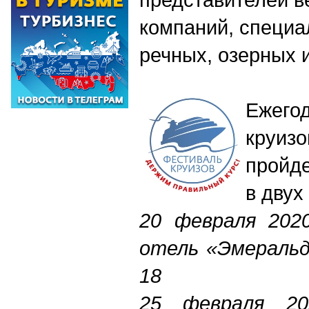
компаний, специ
речных, озерных 
Ежег
круи
пройд
в двух
20 февраля 2020
отель «Эмеральд
18
25 февраля 20