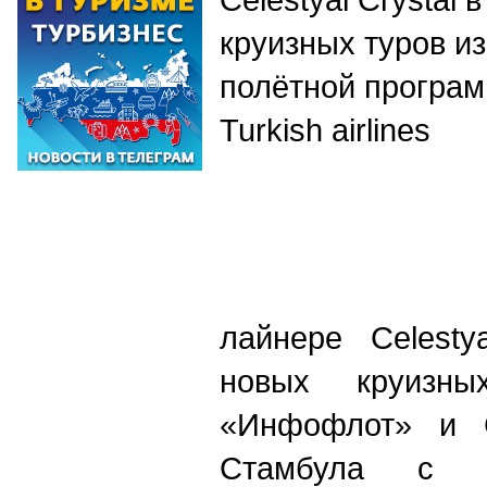
круизных туров и
полётной програм
Turkish airlines
лайнере
Celestya
новых круизны
«Инфофлот» и Ce
Стамбула с б