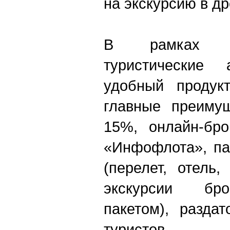
на экскурсию в д
В рамках э
туристические 
удобный продук
главные преиму
15%, онлайн
-
бро
«Инфофлота», па
(перелет, отель
экскурсии бр
пакетом), разда
туристов.