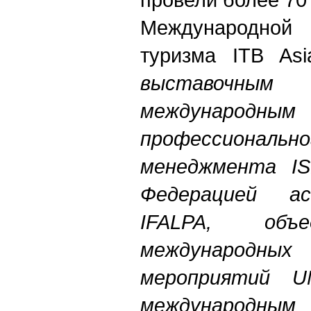
Международной 
туризма ITB As
выставочным 
международ
профессиональн
менеджмента IS
Федерацией
а
IFALPA, объ
международны
мероприятий U
международным