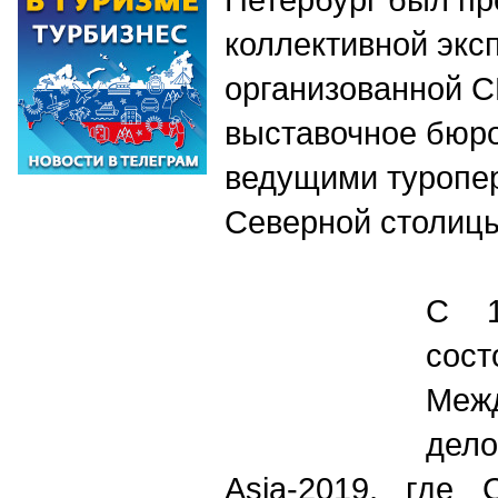
коллективной экс
организованной С
выставочное бюро
ведущими туропе
Северной столиц
С 1
сос
М
еж
дел
Asia-2019, где 