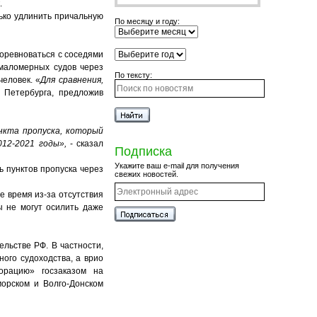
.
лько удлинить причальную
По месяцу и году:
соревноваться с соседями
 маломерных судов через
По тексту:
еловек. «
Для сравнения,
 Петербурга, предложив
нкта пропуска, который
12-2021 годы»,
- сказал
Подписка
Укажите ваш e-mail для получения
 пунктов пропуска через
свежих новостей.
е время из-за отсутствия
ы не могут осилить даже
льстве РФ. В частности,
ого судоходства, а врио
орацию» госзаказом на
морском и Волго-Донском