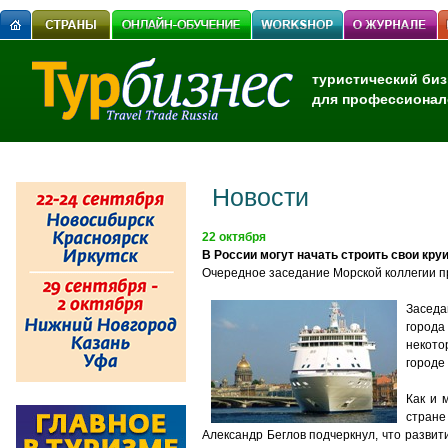
туристический биз
для профессионал
Новости
22 октября
В России могут начать строить свои кр
Очередное заседание Морской коллегии пр
Заседа
города
некото
городе
Как и 
стране
Александр Беглов подчеркнул, что разви