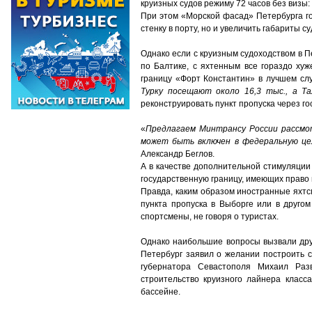
круизных судов режиму 72 часов без визы:
При этом «Морской фасад» Петербурга го
стенку в порту, но и увеличить габариты 
Однако если с круизным судоходством в Пе
по Балтике, с яхтенным все гораздо хуж
границу «Форт Константин» в лучшем слу
Турку посещают около 16,3 тыс., а Та
реконструировать пункт пропуска через г
«
Предлагаем Минтрансу России рассмо
может быть включен в федеральную цел
Александр Беглов.
А в качестве дополнительной стимуляции
государственную границу, имеющих право 
Правда, каким образом иностранные яхтс
пункта пропуска в Выборге или в друго
спортсмены, не говоря о туристах.
Однако наибольшие вопросы вызвали друг
Петербург заявил о желании построить с
губернатора Севастополя Михаил Раз
строительство круизного лайнера класс
бассейне.