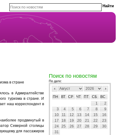
Поиск по новостям
По дате:
изма в стране
оялось в Адмиралтействе
ПН
ВТ
СР
ЧТ
ПТ
СБ
ВС
ого туризма в стране. И
1
2
ает наш корреспондент в
3
4
5
6
7
8
9
10
11
12
13
14
15
16
 наиболее продвинутый в
17
18
19
20
21
22
23
рнатор Северной столицы
24
25
26
27
28
29
30
ствующему для пассажиров
31