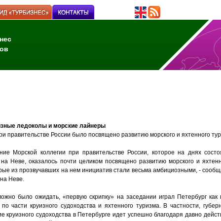
нес
ов
уизные ледоколы и морские лайнеры
и правительстве России было посвящено развитию морского и яхтенного тур
ние Морской коллегии при правительстве России, которое на днях сост
 на Неве, оказалось почти целиком посвящено развитию морского и яхтенн
рые из прозвучавших на нем инициатив стали весьма амбициозными, - сообщ
 на Неве.
можно было ожидать, «первую скрипку» на заседании играл Петербург как
 по части круизного судоходства и яхтенного туризма. В частности, губе
тие круизного судоходства в Петербурге идет успешно благодаря давно дей