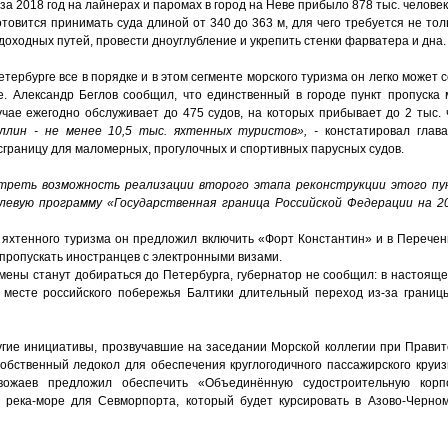
 за 2018 год на лайнерах и паромах в город на Неве прибыло 878 тыс. человек
товится принимать суда длиной от 340 до 363 м, для чего требуется не то
судоходных путей, провести дноуглубление и укрепить стенки фарватера и дна.
тербурге все в порядке и в этом сегменте морского туризма он легко может 
е. Александр Беглов сообщил, что единственный в городе пункт пропуска
чае ежегодно обслуживает до 475 судов, на которых прибывает до 2 тыс. ч
ллин - не менее 10,5 тыс. яхтенных туристов», -
констатировал глава
осграницу для маломерных, прогулочных и спортивных парусных судов.
треть возможность реализации второго этапа реконструкции этого пу
евую программу «Государственная граница Российской Федерации на 20
 яхтенного туризма он предложил включить «Форт Константин» и в Перечень
пропускать иностранцев с электронными визами.
мены станут добираться до Петербурга, губернатор не сообщил: в настояще
м месте российского побережья Балтики длительный переход из-за границ
ие инициативы, прозвучавшие на заседании Морской коллегии при Правите
обственный ледокол для обеспечения круглогодичного пассажирского круизн
вожаев предложил обеспечить «Объединённую судостроительную корп
а река-море для Севморпорта, который будет курсировать в Азово-Черно