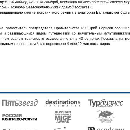
уизный лайнер, но из-за санкций, несмотря на весь обширный спектр мер
 он. - П
оэтому Севастополю нужен прямой госзаказ».
инициировало снятие пограничного режима в акватории Балаклавской бухты
зма, заместитель председателя Правительства РФ Юрий Борисов сообщил,
м и развивающимся видом путешествий со значительным мультипликати
еннем водном транспорте осуществляются в 43 регионах России, а на мо
м водным транспортом было перевезено более 12 млн пассажиров.