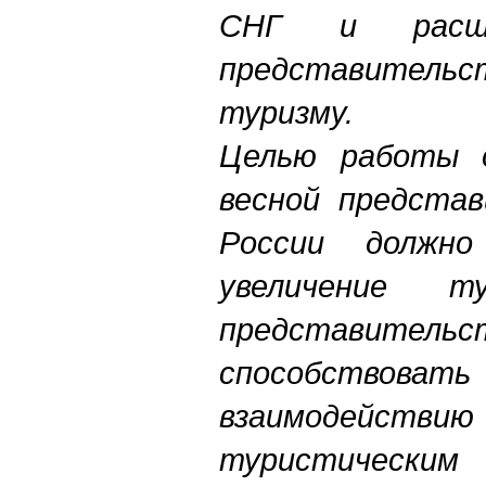
СНГ и расши
представительс
туризму.
Целью работы 
весной предста
России должн
увеличение т
представит
способствоват
взаимодейств
туристически