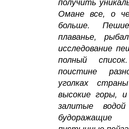
получить уникал
Омане все, о ч
больше. Пешие 
плаванье, рыба
исследование п
полный списо
поистине разн
уголках стран
высокие горы, и
залитые водой
будоражащи
пустынные пейза