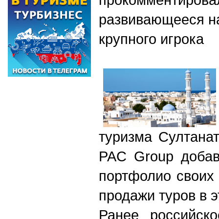
развивающееся н
крупного игрока
туризма Султана
PAC Group добав
портфолио своих
продажи туров в э
Ранее российско