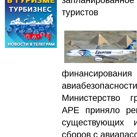
туристов
финансировани
авиабезопасности
М
инистерство г
АРЕ приняло ре
существующих 
сборов с авиапас