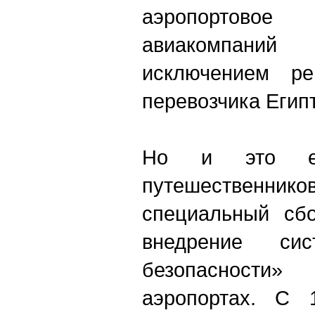
аэропортово
авиакомпани
исключением ре
перевозчика Египта
Но и это е
путешественник
специальный сбо
внедрение си
безопасност
аэропортах. С 