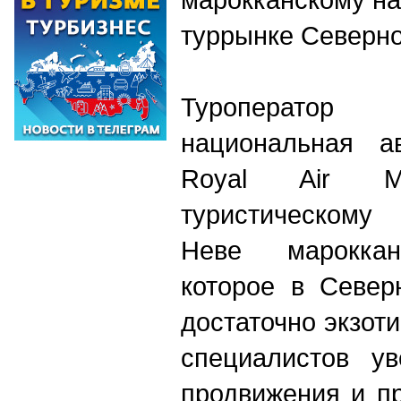
туррынке Северн
Туроперато
национальная а
Royal Air Ma
туристическому
Неве мароккан
которое в Север
достаточно экзот
специалистов ув
продвижения и п