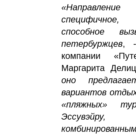
«Направлен
специфичное
способное вы
петербуржцев
, 
компании «Пут
Маргарита Делиц
оно предлага
вариантов отдых
«пляжных» т
Эссувэйру
комбинированны