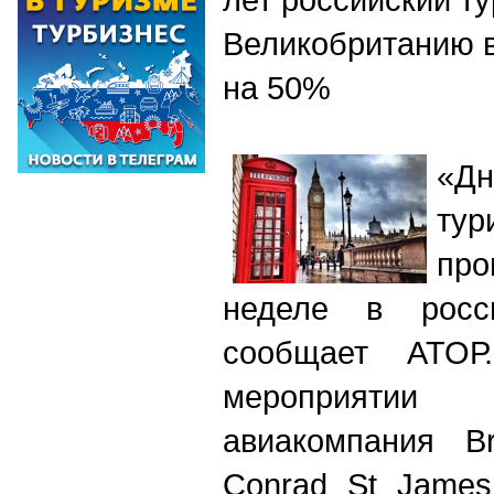
Великобританию 
на 50%
«Д
т
у
пр
неделе в росс
сообщает АТО
мероприятии 
авиакомпания Br
Conrad St James