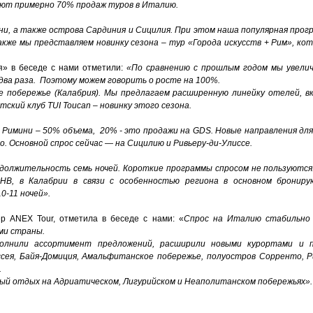
ют примерно 70% продаж туров в Италию.
ни, а также острова Сардиния и Сицилия. При этом наша популярная прог
акже мы представляем новинку сезона – тур «Города искусств + Рим», ко
я» в беседе с нами отметили:
«По сравнению с прошлым годом мы увели
 два раза. Поэтому можем говорить о росте на 100%.
е побережье (Калабрия). Мы предлагаем расширенную линейку отелей, вк
тский клуб TUI Toucan – новинку этого сезона.
, Римини
–
50% объема, 20% - это продажи на GDS. Новые направления для 
о. Основной спрос сейчас — на Сицилию и Ривьеру
-
ди
-
Улиссе.
должительность семь ночей. Короткие программы спросом не пользуются
B, в Калабрии в связи с особенностью региона в основном бронир
0-11 ночей».
р ANEX Tour, отметила в беседе с нами: «
Спрос на Италию стабильно 
ми страны.
олнили ассортимент предложений, расширили новыми курортами и п
сея, Байя
-
Домиция, Амальфитанско
е
побережье, полуостро
в
Сорренто, Р
.
й отдых на Адриатическом, Лигурийском и Не
а
п
о
л
и
танском побережьях».