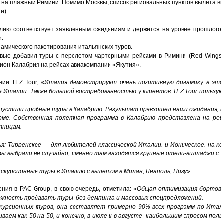
на пляжный Римини. Помимо Москвы, список региональных пунктов вылета в
и).
лию соответствует заявленным ожиданиям и держится на уровне прошлого 
и.
намического пакетирования итальянских туров.
вые добавил туры с перелетом чартерными рейсами в Римини (Red Wings) 
егион Калабрия на рейсах авиакомпании «Якутия».
ии TEZ Tour, «
Италия демонстрирует очень позитивную динамику в это
е Италии. Также большой востребованностью у клиентов TEZ T
our
пользу
апустили пробные туры в Калабрию. Результат превзошел наши ожидания, 
рме. Cобственная полетная программа в Калабрию представлена на рей
тницам.
я: Тирренское — для любителей классической Италии, и Ионическое, на 
 мы выбрали не случайно, именно там находятся крупные отели-вилладжи 
экскурсионные туры в Италию с вылетом
в
Милан, Неаполь, Пизу».
ения в PAC Group
,
в свою очередь
,
отметила
:
«
Общая оптимизация бортов
ожность продавать туры без демпинга и массовых спецпредложений.
курсионных туров, она составляет примерно 90% всех программ по Ита
ваем как 50 на 50, и конечно,
в
июле и в августе наибольшим спросом пол