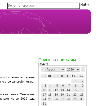
Поиск по новостям
По дате:
ПН
ВТ
СР
ЧТ
ПТ
СБ
ВС
ит этим летом чартерные
1
2
не с регуляркой) летают
3
4
5
6
7
8
9
10
11
12
13
14
15
16
товал с июня. Окончание
17
18
19
20
21
22
23
летают летом 2019 года
24
25
26
27
28
29
30
31