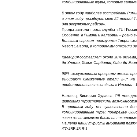
комбинированные туры, которые занима
В этом году наиболее востребован Рими
в этом году празднует свое 25-летие! Т
для регулярных рейсов».
Представители пресс-службы «TUI Росси
Особенно в Римини и Калабрии
–
ровно в
Большим спросом пользуется Тирренско
Resort Calabria, в котором мы открыли де
Калабрия составляет около 30% объема
ди
-
Улиссе, Искья, Сардиния, Лидо
-
ди
-
Езол
90% экскурсионных программ имеют про
выбирают бюджетные отели 2-3* на H
продолжительность отдыха в Италии - 1
Наконец, Виктория Худаева, PR-менедже
широкими туристическими возможностя
В прошлом году мы существенно доп
комбинированные туры, побережье Одис
числе взяли жесткие блоки на некоторых
На лето наши туристы выбирают пляжны
/
TOURBUS.RU