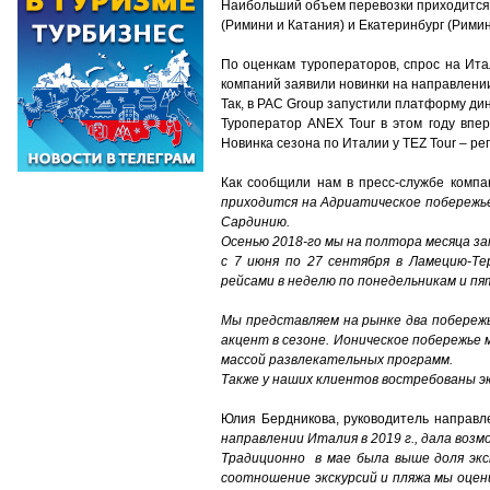
Наибольший объем перевозки приходится 
(Римини и Катания) и Екатеринбург (Римин
По оценкам туроператоров, спрос на Ита
компаний заявили новинки на направлени
Так, в PAC Group запустили платформу ди
Туроператор ANEX Tour в этом году впер
Новинка сезона по Италии у TEZ Tour – р
Как сообщили нам в пресс-службе компан
приходится на Адриатическое побережь
Сардинию.
Осенью 2018-го мы на полтора месяца з
с 7 июня по 27 сентября в Ламецию-Те
рейсами в неделю по понедельникам и пя
Мы представляем на рынке два побережь
акцент в сезоне. Ионическое побережье
массой развлекательных программ.
Также у наших клиентов востребованы 
Юлия Бердникова, руководитель направл
направлении Италия в 2019 г
.,
дала возм
Традиционно в мае была выше доля экс
соотношение экскурсий и пляжа мы оцени