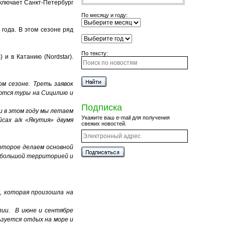
ключает Санкт-Петербург
По месяцу и году:
года. В этом сезоне ряд
По тексту:
и в Катанию (Nordstar).
м сезоне. Треть заявок
ются туры на Сицилию и
Подписка
и в этом году мы летаем
Укажите ваш e-mail для получения
сах а/к «Якутия» двумя
свежих новостей.
которое делаем основной
с большой территорией и
, которая произошла на
лии. В июне и сентябре
ьзуется отдых на море и