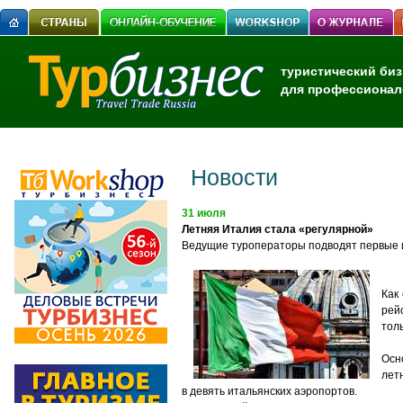
туристический биз
для профессионал
Новости
31 июля
Летняя Италия cтала «регулярной»
Ведущие туроператоры подводят первые и
Как
рей
тол
Осн
лет
в
девять
итальянских аэропортов.