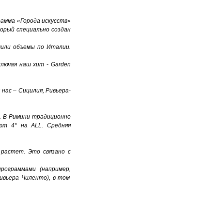
рамма «Города искусств»
торый специально создан
чили объемы по Итали
и.
лючая наш хит - Garden
нас – Сицилия, Ривьера
-
. В Римини традиционно
уют 4* на AL
L.
Средняя
растет. Это связано с
рограммами (например
,
ивьер
а
Чи
л
ент
о),
в том