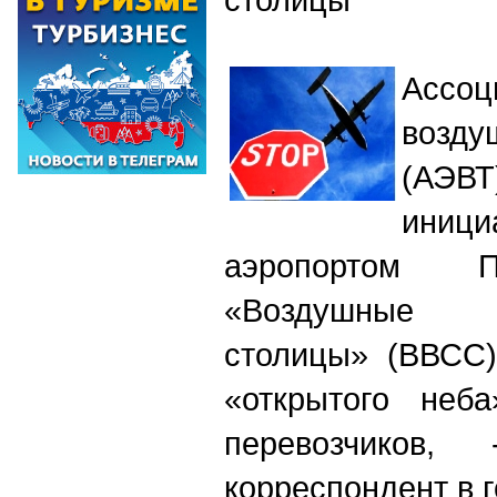
Ассоц
возд
(АЭВ
иниц
аэропортом П
«Воздушные 
столицы» (ВВСС)
«открытого неб
перевозчиков
корреспондент в г