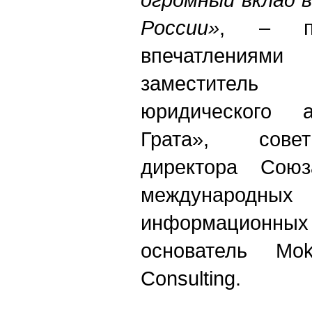
России»
, – по
впечатления
заместител
юридического а
Грата», совет
директора Сою
международ
информационн
основатель Mo
Consulting.