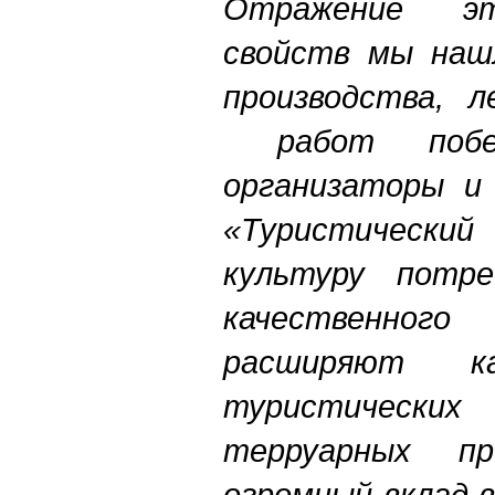
Отражение эт
свойств мы нашл
производства, л
работ побед
организаторы и 
«Туристический
культуру потре
качественног
расширяют ка
туристическ
терруарных п
огромный вклад 