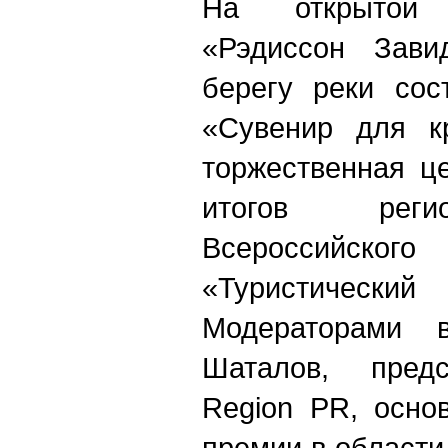
На открытой
«Рэдиссон Зави
берегу реки сос
«Сувенир для кр
торжественная ц
итогов реги
Всероссийс
«Туристиче
Модераторами в
Шаталов, предс
Region PR, осно
премии в области