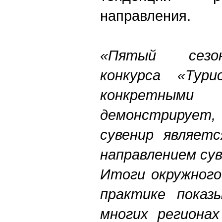
направления.
«Пятый сезон
конкурса «Тури
конкретным
демонстрирует,
сувенир являет
направлением сув
Итоги окружного
практике показ
многих региона