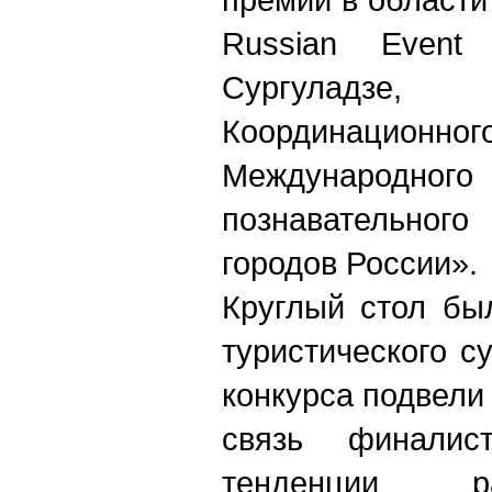
Russian Event
Сургуладзе
Координаци
Международн
познавательно
городов России».
Круглый стол бы
туристического с
конкурса подвели
связь финалис
тенденции р