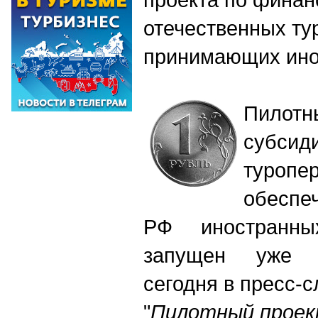
отечественных ту
принимающих ино
Пило
субсид
туропер
обеспе
РФ иностранны
запущен уже 
сегодня в пресс-
"
Пилотный проек