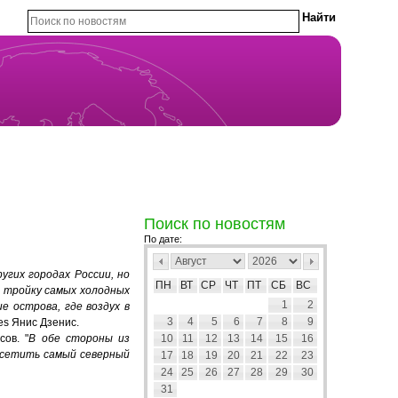
Поиск по новостям
По дате:
угих городах России, но
ПН
ВТ
СР
ЧТ
ПТ
СБ
ВС
В тройку самых холодных
1
2
 острова, где воздух в
3
4
5
6
7
8
9
es Янис Дзенис.
ов. "
В обе стороны из
10
11
12
13
14
15
16
посетить самый северный
17
18
19
20
21
22
23
24
25
26
27
28
29
30
31