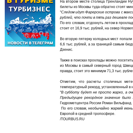
На втором месте столица Гренландии Ну
билеты из Москвы туда-обратно стоят мин
"
Следом идут Фарерские острова с макс
рублей, что почти в пять раз дешевле п
По его словам, отдохнуть летом в прохла
стоит от 16,9 тыс. рублей, на север Норвег
Во вторую пятерку холодных мест попали 
6,6 тыс. рублей, а за границей самым бю
Дзенис.
Также в поисках прохлады можно посетить
из Москвы в самый северный город Швеци
правда, стоит это минимум 71,3 тыс. рубле
Отметим, что расчеты столичных мете
температурный рекорд, установленный в н
"
В субботу будет не просто жарко, а оч
Предыдущее рекордное значение было 
Гидрометцентра России Роман Вильфанд.
По его словам, необычайно жаркий июнь
Европой в средней тропосфере.
/TOURBUS.RU