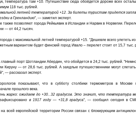
ук, температура там +10. Путешествие сюда обойдется дороже всех остал
имум 118 тыс. рублей.
имальной летней температурой +12. За билеты туристам придется запла
оездки в Гренландию
", — заметил эксперт.
де также позволяют города Рейкьявик в Исландии и Нарвик в Норвегии. Пере
ии — от 44,2 тысяч.
города с максимальной летней температурой +15. "Дешевле всего улететь и
джетным вариантом будет финский город Ивало – перелет стоит от 15,7 тыс.
 главный порт Шотландии Абердин, что обойдется в 24,2 тыс. рублей. "Немн
и Кируну — от 28,6 тыс. рублей. А заядлые путешественники могут слетать
й", — рассказал эксперт.
орологов показывают, что в субботу столбики термометров в Москве 
ачале прошлого века.
ень жарко: ожидаем до +30...32 градусов. Это значит, что температура 
зафиксировано в 1917 году — +31,8 градус
а", — сообщил сегодня в СМ
 на всей европейской территории России связан с блокирующим антицикло