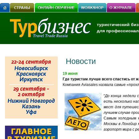
туристический биз
для профессионал
Новости
19 июня
Где туристам лучше всего спастись от 
Компания Aviasales назвала самые «прох
"
До конца недели 
есть несколько на
мест для путешест
лучшем случае про
Самым холодным н
Москвы в Лонгйир 
аэропорт мира с р