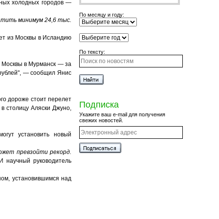
ьных холодных городов —
По месяцу и году:
тить минимум 24,6 тыс.
лет из Москвы в Исландию
По тексту:
з Москвы в Мурманск — за
 рублей", — сообщил Янис
ого дороже стоит перелет
Подписка
 в столицу Аляски Джуно,
Укажите ваш e-mail для получения
свежих новостей.
могут установить новый
может превзойти рекорд.
И научный руководитель
ном, установившимся над