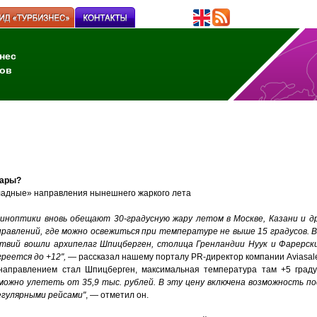
нес
ов
жары?
ладные» направления нынешнего жаркого лета
синоптики вновь обещают 30-градусную жару летом в Москве, Казани и др
правлений, где можно освежиться при температуре не выше 15 градусов. 
вий вошли архипелаг Шпицберген, столица Гренландии Нуук и Фарерские
греется до +12",
— рассказал нашему порталу PR-директор компании Aviasal
аправлением стал Шпицберген, максимальная температура там +5 градус
можно улететь от 35,9 тыс. рублей. В эту цену включена возможность 
егулярными рейсами"
, — отметил он.