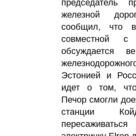
председатель п
железной дор
сообщил, что в
совместной с
обсуждается ве
железнодорожно
Эстонией и Росс
идет о том, чт
Печор смогли дое
станции Ко
пересаживать
электричку Elron д