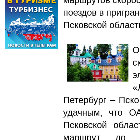
поездов в пригра
Псковской облас
О
с
э
«
Петербург – Пско
удачным, что О
Псковской облас
маршрут до 