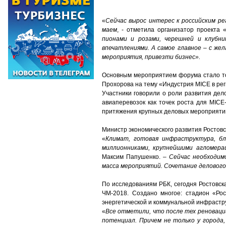
«
Сейчас вырос интерес к российским ре
маем
, - отметила организатор проекта
пионами и розами, черешней и клубни
впечатлениями. А самое главное – с жел
мероприятия, привезти бизнес».
Основным мероприятием форума стало то
Прохорова на тему «Индустрия MICE в рег
Участники говорили о роли развития дел
авиаперевозок как точек роста для MICE
притяжения крупных деловых мероприяти
Министр экономического развития Ростовс
«
Климат, готовая инфраструктура, бл
миллионниками, крупнейшими агломер
Максим Папушенко. –
Сейчас необходим
масса мероприятий. Сочетание делового 
По исследованиям РБК, сегодня Ростовск
ЧМ-2018. Создано многое: стадион «Ро
энергетической и коммунальной инфрастр
«
Все отметили, что после тех реноваци
потенциал. Причем не только у города,