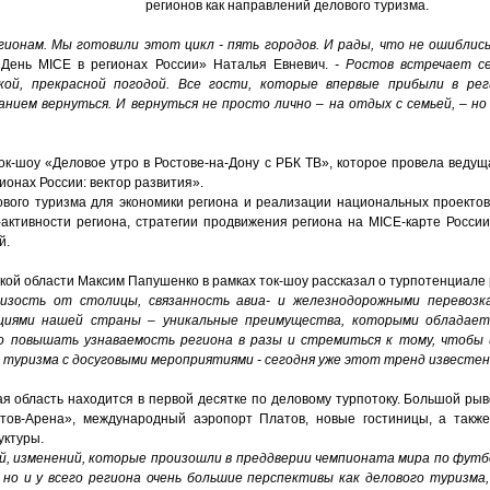
регионов как направлений делового туризма.
гионам. Мы готовили этот цикл - пять городов. И рады, что не ошиблись
 «День MICE в регионах России» Наталья Евневич.
- Ростов встречает се
кой, прекрасной погодой. Все гости, которые впервые прибыли в ре
анием вернуться. И вернуться не просто лично – на отдых с семьей, – н
к-шоу «Деловое утро в Ростове-на-Дону с РБК ТВ», которое провела веду
ионах России: вектор развития».
ового туризма для экономики региона и реализации национальных проектов
-активности региона, стратегии продвижения региона на MICE-карте России
й.
кой области Максим Папушенко в рамках ток-шоу рассказал о турпотенциале 
изость от столицы, связанность авиа- и железнодорожными перевозк
ациями нашей страны – уникальные преимущества, которыми обладает
о повышать узнаваемость региона в разы и стремиться к тому, чтобы 
туризма с досуговыми мероприятиями - сегодня уже этот тренд известен и
ая область находится в первой десятке по деловому турпотоку. Большой ры
стов-Арена», международный аэропорт Платов, новые гостиницы, а также
уктуры.
й, изменений, которые произошли в преддверии чемпионата мира по футб
 но и у всего региона очень большие перспективы как делового туризма