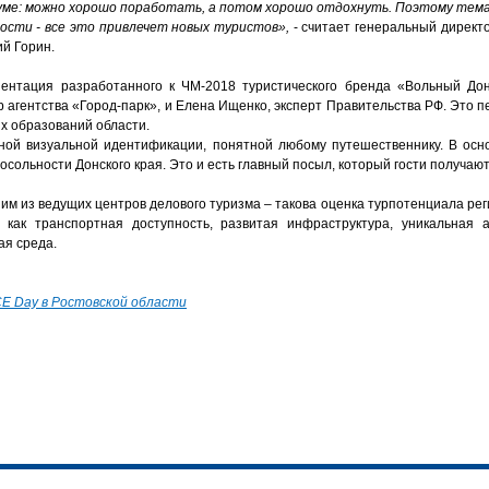
руме: можно хорошо поработать, а потом хорошо отдохнуть. Поэтому тема
сти - все это привлечет новых туристов»,
- считает генеральный директ
й Горин.
зентация разработанного к ЧМ-2018 туристического бренда «Вольный Дон
 агентства «Город-парк», и Елена Ищенко, эксперт Правительства РФ. Это 
х образований области.
ной визуальной идентификации, понятной любому путешественнику. В ос
осольности Донского края. Это и есть главный посыл, который гости получают
ним из ведущих центров делового туризма – такова оценка турпотенциала ре
 как транспортная доступность, развитая инфраструктура, уникальная 
ая среда.
E Dаy в Ростовской области