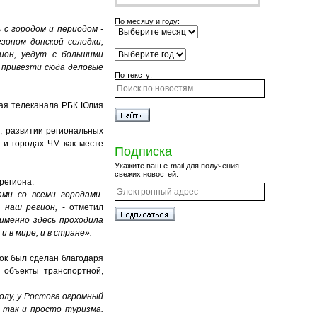
По месяцу и году:
 с городом и периодом -
зоном донской селедки,
гион, уедут с большими
о привезти сюда деловые
По тексту:
щая телеканала РБК Юлия
, развитии региональных
 и городах ЧМ как месте
Подписка
Укажите ваш e-mail для получения
свежих новостей.
региона.
ами со всеми городами-
 наш регион,
- отметил
именно здесь проходила
 в мире, и в стране».
вок был сделан благодаря
 объекты транспортной,
олу, у Ростова огромный
, так и просто туризма.