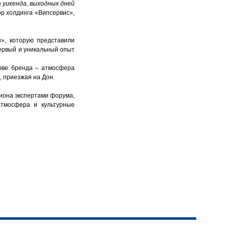
 уикенда, выходных дней
ор холдинга «Випсервис»,
», которую представили
первый и уникальный опыт
нове бренда – атмосфера
, приезжая на Дон.
гиона экспертами форума,
атмосфера и культурные