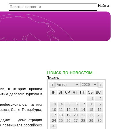
Поиск по новостям
По дате:
сии, в котором прошел
ПН
ВТ
СР
ЧТ
ПТ
СБ
ВС
итию делового туризма в
1
2
3
4
5
6
7
8
9
профессионалов, из них
осквы, Санкт-Петербурга,
10
11
12
13
14
15
16
17
18
19
20
21
22
23
адках - демонстрация
24
25
26
27
28
29
30
м потенциала российских
31