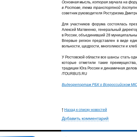
Основная мысль, которая звучала на фо
в Ростове, тема транспортной доступно
советник руководителя Ростуризма Дмитри
Для участников форума состоялась пре
Алексей Матвеенко, генеральный директор
в России, объединивший 28 муниципальны
Впервые регион представлен в виде еди
вольности, щедрости, многоликости и хлеб
У Ростовской области все шансы стать од
которые отметили такие преимущества,
традиции Юга России и динамичная делов
/TOURBUS.RU
Видеорепортаж РБК о Всероссийском
MIC
Назад к списку новостей
Добавить комментарий