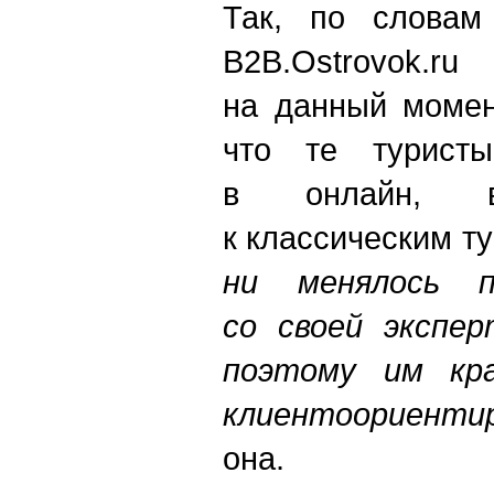
Так, по словам
B2B.Ostrovok.r
на данный момен
что те турист
в онлайн, в
к классическим ту
н
и
менялось по
со своей экспе
поэтому им кра
клиентоориенти
она.