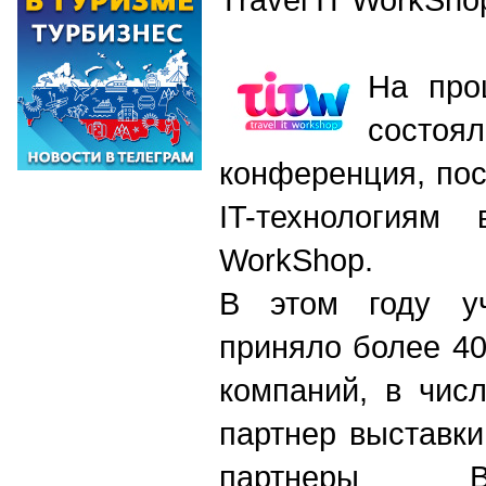
На про
состоя
конференция, по
IT-технологиям
WorkShop.
В этом году уч
приняло более 40
компаний, в чис
партнер выставк
партнеры B2