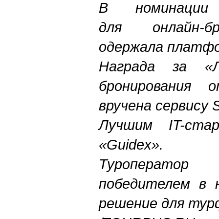
В номинации
для онлайн-бр
одержала платфо
Награда за «
бронирования 
вручена сервису 
Л
учшим IT-ста
«Guidex».
Туроператор
победителем в 
решение для тур