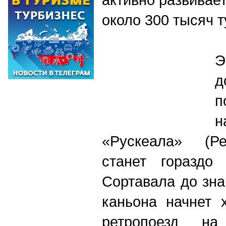
около 300 тысяч т
Э
д
п
н
«Рускеала» (Ре
станет гораздо
Сортавала до зн
каньона начнет 
ретропоезд на