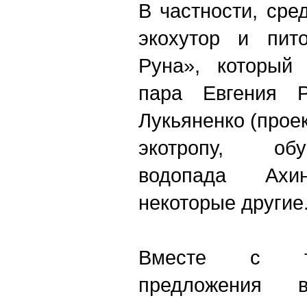
В частности, сре
экохутор и пит
Руна», который 
пара Евгени
я
Ро
Лукьяненко (проек
экотропу, обу
водопада Ахи
некоторые другие
Вместе с те
предложения 