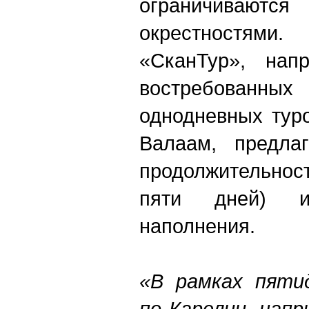
ограничиваются
окрестностя
«СканТур», нап
востребованн
однодневных тур
Валаам, предлаг
продолжительнос
пяти дней) и
наполнения.
«В рамках пятид
по Карелии, нап