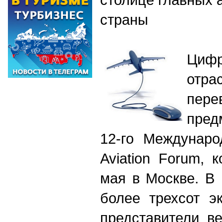
страны
Цифр
отр
пе
пре
12
-го
Международ
Aviation Forum, 
мая в Москве. В
более трехсот э
представители в