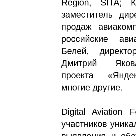
Region, SITA; К
заместитель дир
продаж авиаком
российские ави
Белей, директо
Дмитрий Яковл
проекта «Яндек
многие другие.
Digital Aviation
участников уник
выявления и обс