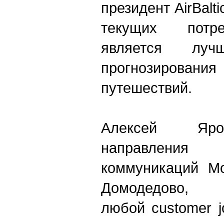
президент AirBalti
текущих потре
является луч
прогнозиров
путешествий.
Алексей Яро
направлени
коммуникаций Мо
Домодедово
любой
customer