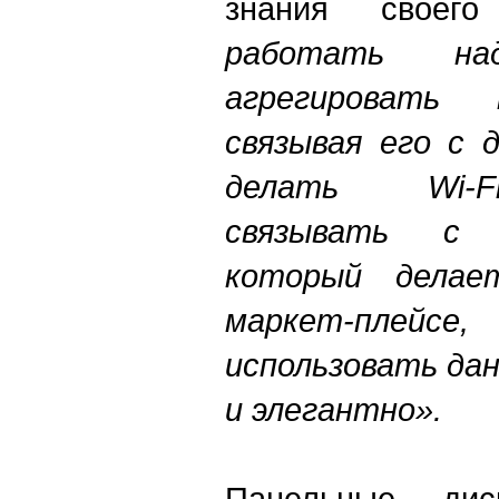
знания своего
работать н
агрегировать 
связывая его с
делать
Wi
-
F
связывать
c
н
который делае
маркет-плейсе
,
и
использовать да
и элегантно».
Панельные ди