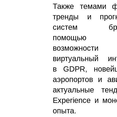
Также темами 
тренды и прогн
систем бр
помощь
возможн
виртуальный ин
в
GDPR
, новей
аэропортов и ав
актуальные те
E
xperience
и моне
опыта.