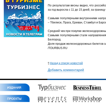
По результатам весны видно, что россий
за год выросла с 11 до 15 дней, за грани
Самыми популярными внутренними направ
– Тбилиси, Прага, Ереван, Стамбул и Барс
Средний чек при покупке железнодорожных 
Самыми популярными стали направления М
Белгород.
Доля продаж железнодорожных билетов за
/TOURBUS.RU
Назад к списку новостей
Добавить комментарий