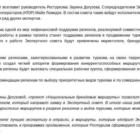
т возглавит руководитель Ростуризма Зарина Догузова. Сопредседателем Эк
операторов (АТОР) Майя Ломидзе. В состав совета также войдут исполнител
 ряд других экспертов.
ма одной из мер нефинансовой поддержки регионов, реализуемой совместно
работы в рамках проекта станет поддержка регионов в продвижении тури
о к работе Экспертного совета будут привлечены маркетологи, бренд
еми регионами, заинтересованными в развитии туризма на своих терри
м создал четкий алгоритм формирования конкурентоспособных маршру
в регионы будет выезжать специальная рабочая группа, сформированная из
комендации регионам по выбору приоритетных видов туризма и по совершен
ины Догузовой,
«проект «Национальные брендовые маршруты» позволит
оном, который направит заявку в Экспертный совет. В итоге наша ра
уристских маршрутов в разрезе регионов и видов туризма, которые мож
екте лучшую экспертизу в отрасли, а маршруты, которые одобрит Эк
участвовать в программах продвижения, которые Ростуризм сформирует 
.