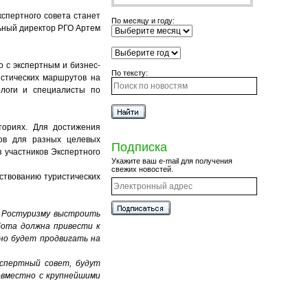
спертного совета станет
По месяцу и году:
ьный директор РГО Артем
 с экспертным и бизнес-
По тексту:
стических маршрутов на
ологи и специалисты по
ториях. Для достижения
тов для разных целевых
Подписка
 участников Экспертного
Укажите ваш e-mail для получения
свежих новостей.
ствованию туристических
 Ростуризму выстроить
бота должна привести к
но будет продвигать на
спертный совет, будут
совместно с крупнейшими