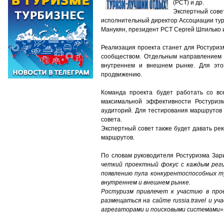
(РСТ) и др.
Экспертный сове
исполнительный директор Ассоциации тур
Манукян, президент РСТ Сергей Шпилько и
Реализация проекта станет для Ростуриз
сообществом. Отдельным направлением 
внутреннем и внешнем рынке. Для этог
продвижению.
Команда проекта будет работать со вс
максимальной эффективности Ростуриз
аудиторий. Для тестирования маршрутов 
совета.
Экспертный совет также будет давать ре
маршрутов.
По словам руководителя Ростуризма Зар
четкий проектный фокус с каждым реги
появлению пула конкурентоспособных т
внутреннем и внешнем рынке.
Ростуризм привлечет к участию в про
размещаться на сайте russia.travel и 
агрегаторами и поисковыми системами»