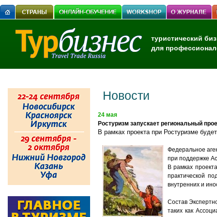
туристический биз
для профессионал
Новости
24 мая
Ростуризм запускает региональный пр
В рамках проекта при Ростуризме буде
Федеральное аге
при поддержке Ас
В рамках проект
практической по
внутренних и ино
Состав Экспертн
таких как Ассоци