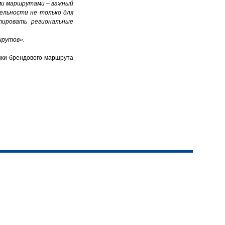
ми маршрутами – важный
ельности не только для
тировать региональные
шрутов».
нки брендового маршрута