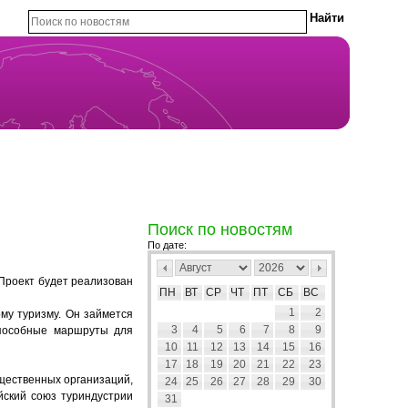
Поиск по новостям
По дате:
Проект будет реализован
ПН
ВТ
СР
ЧТ
ПТ
СБ
ВС
1
2
му туризму. Он займется
3
4
5
6
7
8
9
способные маршруты для
10
11
12
13
14
15
16
17
18
19
20
21
22
23
щественных организаций,
24
25
26
27
28
29
30
ийский союз туриндустрии
31