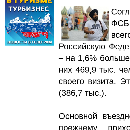
Сог
ФСБ
все
Российскую Феде
– на 1,6% больше
них 469,9 тыс. ч
своего визита. Э
(386,7 тыс.).
Основной въездн
прежнему прихо