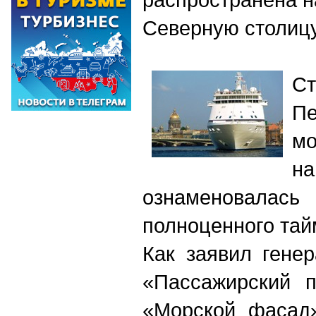
Северную столиц
С
Пе
м
на
ознаменовалась
полноценного тай
Как заявил гене
«Пассажирский п
«Морской фасад