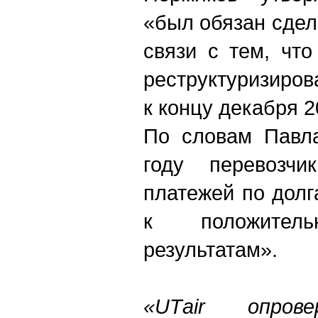
«был обязан сдел
связи с тем, чт
реструктуризиро
к концу декабря 2
По словам Павла
году перевозчи
платежей по долг
к положител
результатам».
«U
Т
air опров