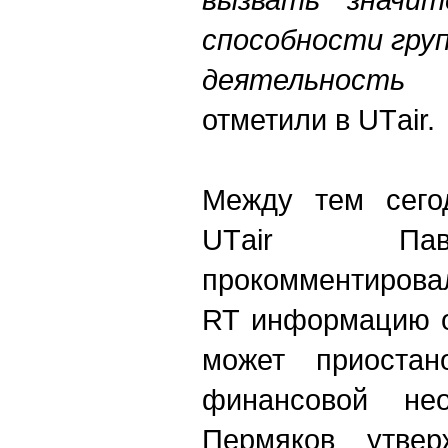
способности гру
деятельность 
отметили в UТair.
Между тем сего
UТair Пав
прокомменти
RT информацию о
может приостан
финансовой нео
Пермяков утвер