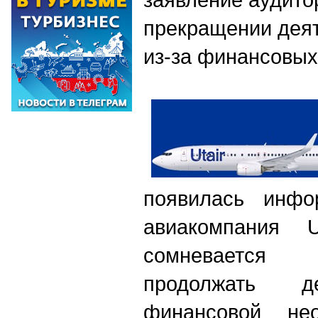
прекращении дея
из-за финансовы
появилась инфо
авиакомпания U
сомневается
продолжать де
финансовой нео