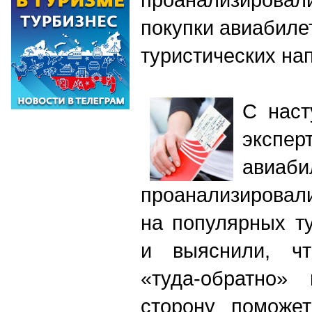
покупки авиабиле
туристических на
C наст
эксп
авиаб
проанализировал
на популярных т
и выяснили, чт
«туда-обратно»
сторону поможет