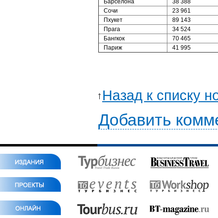
Барселона
38 388
Сочи
23 961
Пхукет
89 143
Прага
34 524
Бангкок
70 465
Париж
41 995
Назад к списку н
Добавить комм