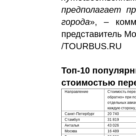
предполагает п
города
», – комм
представитель
Mo
/TOURBUS.RU
Топ-10 популяр
стоимостью пере
Направление
Стоимость пере
обратно» при п
отдельных авиа
каждую сторону,
Санкт-Петербург
20 740
Стамбул
31 819
Анталья
43 026
Москва
16 489