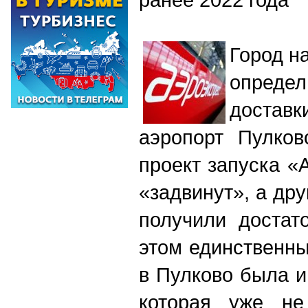
Город н
опреде
доста
аэропорт Пулков
проект запуска «
«задвинут», а дру
получили достат
этом единственн
в Пулково была и
которая уже не