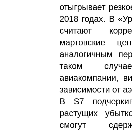
отыгрывает резко
2018 годах. В «У
считают корре
мартовские ц
аналогичным пер
таком случ
авиакомпании, в
зависимости от а
В S7 подчерки
растущих убытк
смогут сдерж