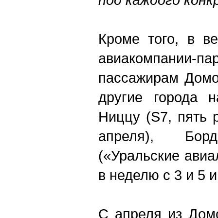
Кроме того, в в
авиакомпании-п
пассажирам Домо
другие города 
Ниццу (S7, пять 
апреля), Бо
(«Уральские авиа
в неделю с 3 и 5 
С апреля из Дом