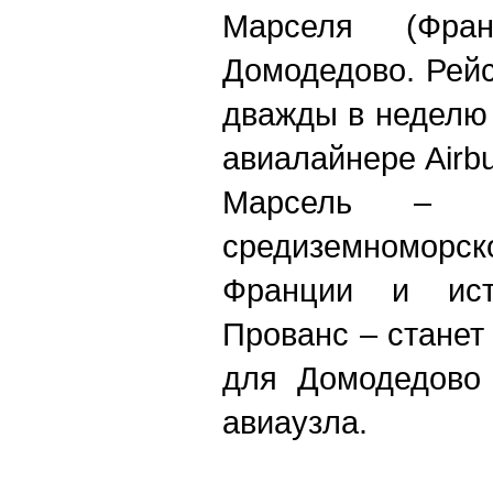
Марселя (Фра
Домодедово. Рей
дважды в неделю
авиалайнере Airbu
Марсель – к
средиземномо
Франции и исто
Прованс – стане
для Домодедово 
авиаузла.