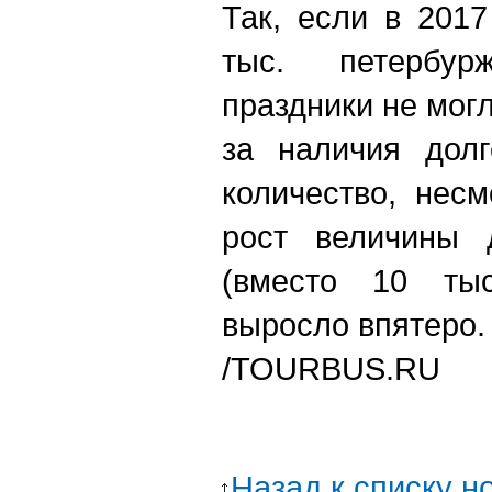
Так, если в 201
тыс. петербу
праздники не могл
за наличия дол
количество, нес
рост величины д
(вместо 10 тыс
выросло впятеро
/TOURBUS.RU
Назад к списку н