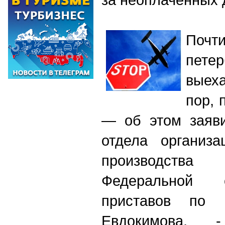
Поч
пете
выеха
пор, 
— об этом заяви
отдела организа
производст
Федеральной 
приставов по 
Евдокимова,