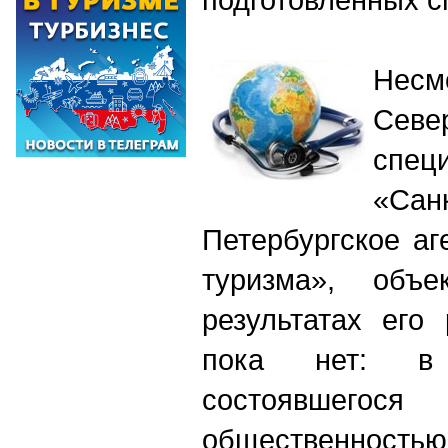
Несм
Сев
спец
«Санк
Петербургское аг
туризма», объ
результатах его
пока нет: в
состоявшего
общественность