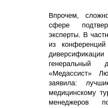
Впрочем, сложн
сфере подтве
эксперты. В част
из конференций
диверсификац
генеральный д
«Медассист» Лю
заявила: лучш
медицинскому ту
менеджеров п