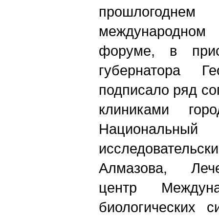
прошлогодне
международно
форуме, в прис
губернатора Ге
подписало ряд с
клиниками гор
Национальн
исследовательск
Алмазова, Лечеб
центр Междуна
биологических с