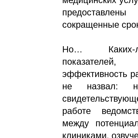
предоставлен
сокращенные сро
Но… Каких-л
показателей,
эффективность р
не назвал: 
свидетельству
работе ведомст
между потенциа
клиниками, озвуч