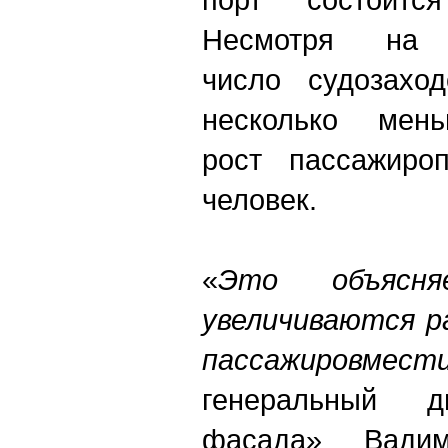
Несмотря на
число судозахо
несколько мень
рост пассажиро
человек.
«
Это объясн
увеличиваются р
пассажировмест
генеральный д
фасада» Вади