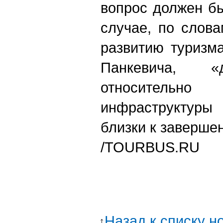
вопрос должен б
случае, по слов
развитию туризм
Панкевича, «
относител
инфраструктур
близки к заверше
/TOURBUS.RU
Назад к списку н