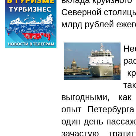
Северной столицы
млрд рублей ежег
Не
ра
кр
та
выгодными, как
опыт Петербурга
один день пассаж
зачастую трати