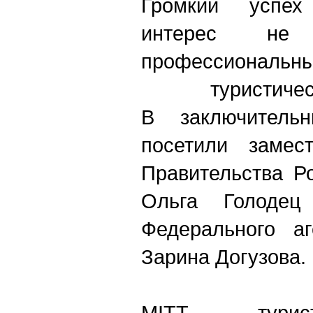
Громкий успех
интерес 
профессиональн
туристичес
В заключитель
посетили замест
Правительства Р
Ольга Голоде
Федерального аг
Зарина Догузова.
MITT - турист