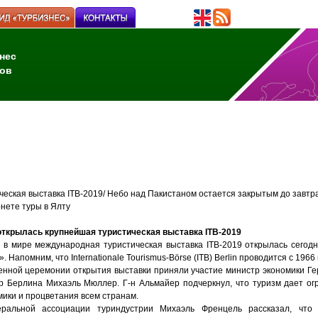
нес
ов
ческая выставка ITB-2019/ Небо над Пакистаном остается закрытым до завт
нете туры в Ялту
открылась крупнейшая туристическая выставка ITB-2019
в мире международная туристическая выставка ITB-2019 открылась сегодн
 Напомним, что Internationale Tourismus-Börse (ITB) Berlin проводится с 1966 
нной церемонии открытия выставки приняли участие министр экономики Г
р Берлина Михаэль Мюллер. Г-н Альмайер подчеркнул, что туризм дает о
мики и процветания всем странам.
ральной ассоциации туриндустрии Михаэль Френцель рассказал, что