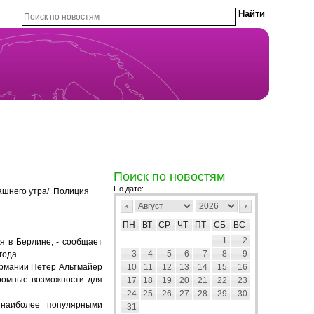
Поиск по новостям
По дате:
рашнего утра/ Полиция
ПН
ВТ
СР
ЧТ
ПТ
СБ
ВС
1
2
я в Берлине, - сообщает
3
4
5
6
7
8
9
года.
ермании Петер Альтмайер
10
11
12
13
14
15
16
громные возможности для
17
18
19
20
21
22
23
24
25
26
27
28
29
30
 наиболее популярными
31