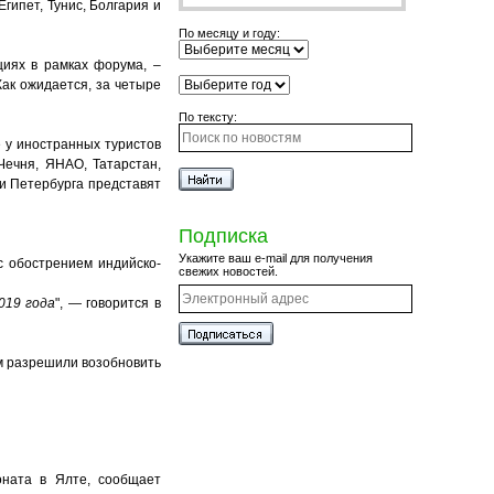
гипет, Тунис, Болгария и
По месяцу и году:
иях в рамках форума, –
Как ожидается, за четыре
По тексту:
е у иностранных туристов
Чечня, ЯНАО, Татарстан,
 и Петербурга представят
Подписка
Укажите ваш e-mail для получения
с обострением индийско-
свежих новостей.
019 года
", — говорится в
ым разрешили возобновить
оната в Ялте, сообщает