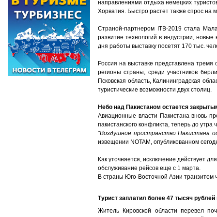
направлениями отдыха немецких туристов 
Хорватия. Быстро растет также спрос на м
Страной-партнером ITB-2019 стала Мал
развитие технологий в индустрии, новые 
дня работы выставку посетят 170 тыс. чел
Россия на выставке представлена тремя 
регионы страны, среди участников берли
Псковская область, Калининградская обла
туристические возможности двух столиц.
Небо над Пакистаном остается закрытым
Авиационные власти Пакистана вновь про
пакистанского конфликта, теперь до утра ч
"
Воздушное пространство Пакистана ост
извещении NOTAM, опубликованном сегодн
Как уточняется, исключение действует дл
обслуживание рейсов еще с 1 марта.
В страны Юго-Восточной Азии транзитом чер
Турист заплатил более 47 тысяч рублей
Житель Кировской области перевел поч