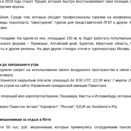
в 2019 году станут Турция, которая быстро восстанавливает свои позиции, Е
орские круизы.
айзия. Среди тем, которые обсудят профессионалы туризма на конференц
виды транспорта, "овертуризм", туризм для представителей ЛГБТ и другие. 
овек.
стендами. На одном из них, площадью 150 кв. м, будут работать популярны
нского форума – Приморье, Алтайский край, Бурятия, Иркутская область, 
сть и другие регионы. На двух других стендах отели и туроператоры Москвы
 до завтрашнего утра
длили запрет на использование своего воздушного пространства в связи 
етверга.
анется закрытым для всех операций до 8:00 UTC (11:00 мск) 7 марта 2
я утром на сайте Управления гражданской авиации Пакистана.
я операций в/из аэропортов Карачи, Пешавара, Кветты и Исламабада, котор
ез Пакистан летают "Аэрофлот", "Россия", AZUR air, Nordwind и iFly.
 мошенникам за отдых в Ялте
ти 50 тыс. руб. мошенникам, которые прикинулись сотрудниками панси