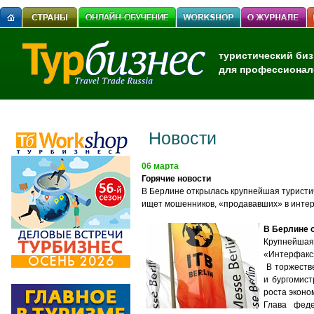
туристический биз
для профессионал
Новости
06 марта
Горячие новости
В Берлине открылась крупнейшая туристи
ищет мошенников, «продававших» в интер
В Берлине 
Крупнейшая 
«Интерфакс».
В торжестве
и бургомист
роста эконо
Глава феде