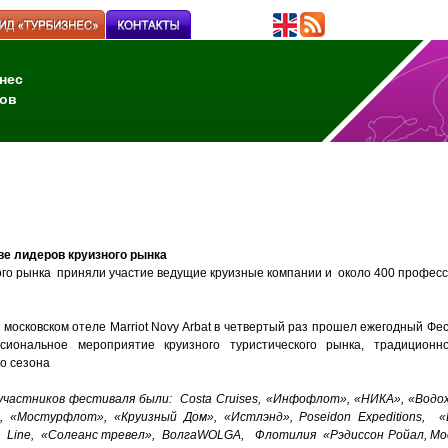
нес
ов
ве лидеров круизного рынка
ого рынка приняли участие ведущие круизные компании и около 400 профес
 московском отеле Marriot Novy Arbat в четвертый раз прошел ежегодный Фес
сиональное мероприятие круизного туристического рынка, традицион
о сезона
участников фестиваля были: Costa Cruises, «Инфофлот», «НИКА», «Водо
, «Мостурфлот», «Круизный Дом», «Истлэнд», Poseidon Expeditions, «
is Line, «Солеанс тревел», ВолгаWOLGA, Флотилия «Рэдиссон Ройал, Москв