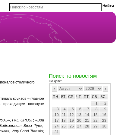
Поиск по новостям
По дате:
сионалов столичного
ПН
ВТ
СР
ЧТ
ПТ
СБ
ВС
тиваль круизов – главное
1
2
но проходящее накануне
3
4
5
6
7
8
9
10
11
12
13
14
15
16
ходЪ», PAC GROUP, «Виа
17
18
19
20
21
22
23
Байкальская Виза Тур»,
24
25
26
27
28
29
30
а», Very Good Transfer,
31