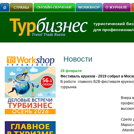
туристический биз
для профессионал
Новости
28 февраля
Фестиваль круизов - 2019 собрал в Моск
В работе главного В2В-фестиваля круизн
туррынка
Вчера в
профес
высоког
Среди 
Марис»
Atlant