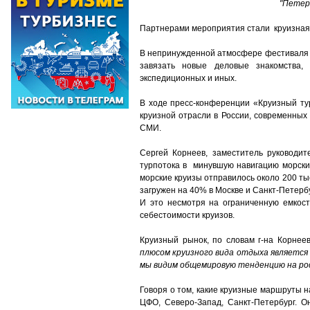
"Петерб
Партнерами мероприятия стали круизная 
В непринужденной атмосфере фестиваля г
завязать новые деловые знакомства, 
экспедиционных и иных.
В ходе пресс-конференции «Круизный тур
круизной отрасли в России, современных
СМИ.
Сергей Корнеев, заместитель руководит
турпотока в минувшую навигацию морских
морские круизы отправилось около 200 ты
загружен на 40% в Москве и Санкт-Петерб
И это несмотря на ограниченную емкост
себестоимости круизов.
Круизный рынок, по словам г-на Корнеев
плюсом круизного вида отдыха является
мы видим общемировую тенденцию на рост
Говоря о том, какие круизные маршруты н
ЦФО, Северо-Запад, Санкт-Петербург. 