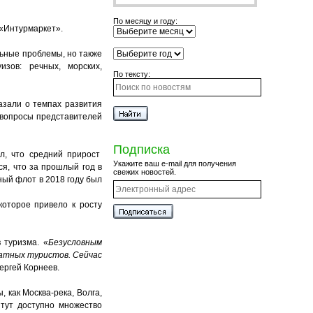
По месяцу и году:
 «Интурмаркет».
ьные проблемы, но также
зов: речных, морских,
По тексту:
азали о темпах развития
 вопросы представителей
Подписка
ил, что средний прирост
Укажите ваш e-mail для получения
ся, что за прошлый год в
свежих новостей.
ный флот в 2018 году был
которое привело к росту
 туризма. «
Безусловным
ратных туристов. Сейчас
ергей Корнеев.
 как Москва-река, Волга,
тут доступно множество