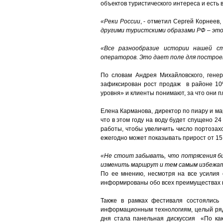
объектов туристического интереса и есть
«Реки России
, - отметил Сергей Корнеев,
другими туристскими образами РФ – это 
«Все разнообразие истории нашей с
операторов. Это дает поле для построен
По словам Андрея Михайловского, гене
зафиксирован рост продаж в районе 10%
уровня» и клиенты понимают, за что они п
Елена Карманова, директор по пиару и ма
что в этом году на воду будет спущено 2
работы, чтобы увеличить число портозахо
ежегодно может показывать прирост от 15
«Не стоит забывать, что потрясения би
изменить маршрут и тем самым избежать
По ее мнению, несмотря на все усилия 
информированы обо всех преимуществах к
Также в рамках фестиваля состоялись
информационным технологиям, целый ряд 
дня стала панельная дискуссия «По как