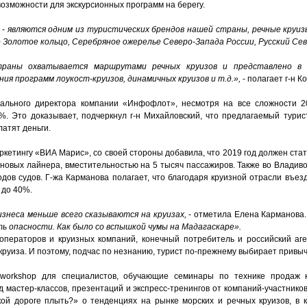
 возможности для экскурсионных программ на берегу.
 -
являются одним из туристических брендов нашей страны, речные круизы
Золотое кольцо, Серебряное ожерелье Северо-Запада России, Русский Сев
траны охватывается маршрутами речных круизов и представлено в 
ия программ лоукост-круизов, динамичных круизов и т.д.»,
- полагает г-н К
рального директора компании «Инфофлот», несмотря на все сложности 20
. Это доказывает, подчеркнул г-н Михайловский, что предлагаемый турис
латят деньги.
ркетингу «ВИА Марис», со своей стороны добавила, что 2019 год должен ста
4 новых лайнера, вместительностью на 5 тысяч пассажиров. Также во Владив
дов судов. Г-жа Карманова полагает, что благодаря круизной отрасли въез
 до 40%.
знеса меньше всего сказываются на круизах,
- отметила Елена Карманова.
 опасности. Как было со вспышкой чумы на Мадагаскаре».
операторов и круизных компаний, конечный потребитель и российский аге
руиза. И поэтому, подчас по незнанию, турист по-прежнему выбирает привы
 workshop для специалистов, обучающие семинары по технике продаж
мастер-классов, презентаций и экспресс-тренингов от компаний-участников
ой дороге плыть?» о тенденциях на рынке морских и речных круизов, в 