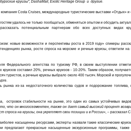
ургские круизы", DashaMail, Exotic Heritage Group и другие.
компания Costa Cruises, международные туристические выставки «Отдых» и
остям удалось не только пообщаться, обменяться опытом и обсудить актуал
рассказать потенциальным партнерам обо всех доступных видах круи
изм: новые возможности и перспективы роста в 2019 году» спикеры расск
 тенденциях рынка, росте спроса на морские и речные круизы, ответили на
еля Федерального агентства по туризму РФ, в своем выступлении отмет
 круизов составил 20%, речных круизов - 10-20%. Таким образом, получает
сяч туристов, а речные круизы выбрало около 400 тысяч. Морской и прогулоч
урге.
ь рынка из-за недостаточного количества судов и подорожание топлива, 
а, островок стабильности на рынке, это один из самых устойчивых видов
 то, что он многосегментен, также он дает самый высокий процент возв
 спроса на круизы, она укрепляет свои позиции и в России»,
– рассказал С
аиболее насыщенны ресурсами, эксперты назвали такие классические круизы,
Они предлагают прекрасные насыщенные экскурсионные программы, также 