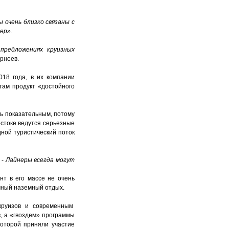
 очень близко связаны с
ер».
предложениях круизных
орнеев.
18 года, в их компании
там продукт «достойного
ть показательным, потому
остоке ведутся серьезные
дной туристический поток
 -
Лайнеры всегда могут
нт в его массе не очень
чный наземный отдых.
 круизов и современным
, а «гвоздем» программы
которой приняли участие