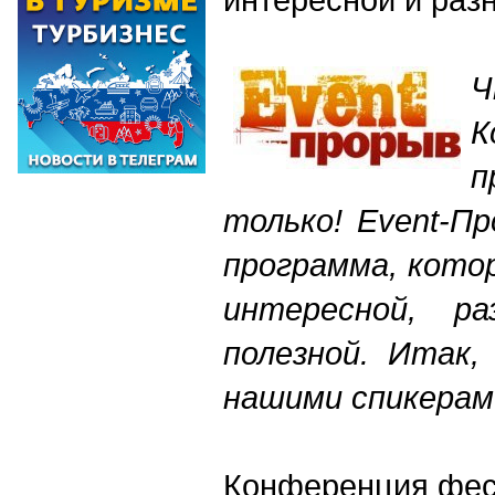
Ч
К
п
только! Event-П
программа, котор
интересной, ра
полезной. Итак,
нашими спикерам
Конференция фе