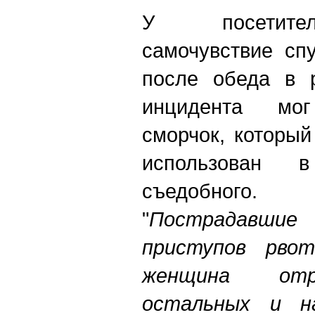
У посетите
самочувствие сп
после обеда в р
инцидента мо
сморчок, которы
использован 
съедобного.
"
Пострадавш
приступов рво
женщина отр
остальных и н