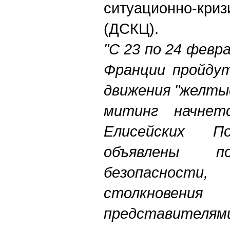
ситуационно-кри
(ДСКЦ).
"С 23 по 24 февр
Франции пройду
движения "желты
митинг начне
Елисейских П
объявлены п
безопаснос
столкновения
представителями