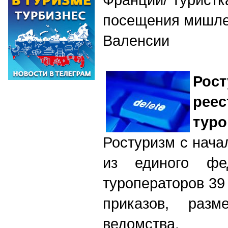
посещения мишле
Валенсии
Рос
р
туро
Ростуризм с нач
из единого фед
туроператоров 39
приказов, раз
ведомства.