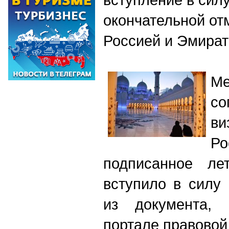
окончательной от
Россией и Эмира
Ме
со
ви
Р
подписанное ле
вступило в силу
из документа, 
портале правово