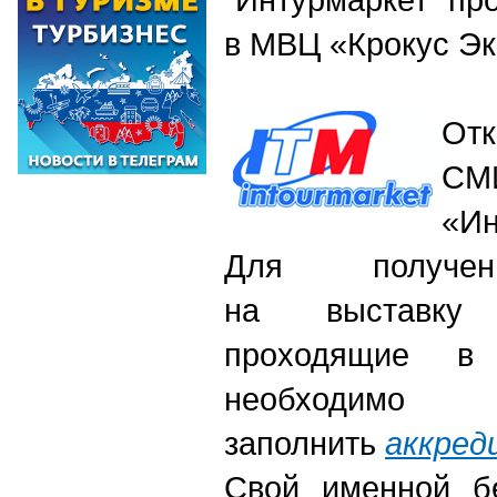
в МВЦ «Крокус Э
От
СМ
«Ин
Для получен
на выставку
проходящие в 
необходимо
заполнить
аккред
Свой именной б