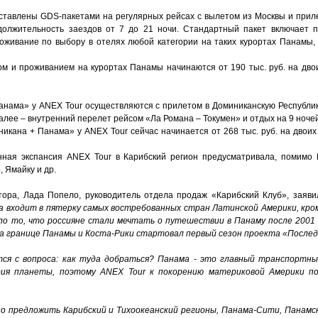
тавлены GDS-пакетами на регулярных рейсах с вылетом из Москвы и приле
должительность заездов от 7 до 21 ночи. Стандартный пакет включает п
живание по выбору в отелях любой категории на таких курортах Панамы, 
м и проживанием на курортах Панамы начинаются от 190 тыс. руб. на двоих
нама» у ANEX Tour осуществляются с прилетом в Доминиканскую Республи
далее – внутренний перелет рейсом «Ла Романа – Токумен» и отдых на 9 ноче
кана + Панама» у ANEX Tour сейчас начинается от 268 тыс. руб. на двоих (
нная экспансия ANEX Tour в Карибский регион предусматривала, помимо
, Ямайку и др.
ора, Лада Попело, руководитель отдела продаж «Карибский Клуб», заяви
 входит в пятерку самых востребованных стран Латинской Америки, кро
ло то, что россияне стали мечтать о путешествии в Панаму после 2001
а границе Панамы и Коста-Рики стартовал первый сезон проекта «Послед
я с вопроса: как туда добраться? Панама - это главный транспортны
рия планеты, поэтому ANEX Tour к покорению материковой Америки п
о предложить Карибский и Тихоокеанский регионы, Панама-Сити, Панамс