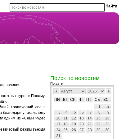
Поиск по новостям
По дате:
направление
пакетных туров в Панаму,
ПН
ВТ
СР
ЧТ
ПТ
СБ
ВС
ма».
1
2
йший тропический лес в
3
4
5
6
7
8
9
а благодаря уникальному
му одним из «Семи чудес
10
11
12
13
14
15
16
17
18
19
20
21
22
23
безвизовый режим въезда
24
25
26
27
28
29
30
31