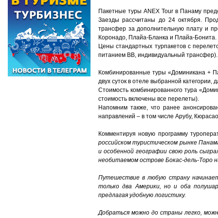
Пакетные туры ANEX Tour в Панаму предс
Заезды рассчитаны до 24 октября. Про
трансфер за дополнительную плату и про
Коронадо, Плайа-Бланка и Плайа-Бонита.
Цены стандартных турпакетов с перелето
питанием BB, индивидуальный трансфер).
Комбинированные туры «Доминикана + Па
двух суток в отеле выбранной категории, 
Стоимость комбинированного тура «Домини
стоимость включены все перелеты).
Напомним также, что ранее анонсирова
направлений – в том числе Арубу, Кюрасао
Комментируя новую программу туроперат
российском туристическом рынке Панама
и особенной географии свою роль сыгра
необитаемом острове Бокас-дель-Торо н
Путешествие в любую страну начинаетс
только два Америки, но и оба полуша
предлагая удобную логистику.
Добраться можно до страны легко, можн