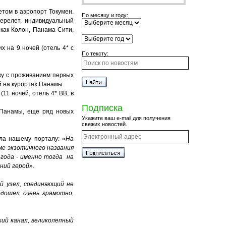
том в аэропорт Токумен.
По месяцу и году:
ерелет, индивидуальный
как Колон, Панама-Сити,
 на 9 ночей (отель 4* с
По тексту:
ку с проживанием первых
й на курортах Панамы.
11 ночей, отель 4* BB, в
Подписка
 Панамы, еще ряд новых
Укажите ваш e-mail для получения
свежих новостей.
ла нашему порталу: «
На
ме экзотичного названия
 года - именно тогда на
ний герой».
й узел, соединяющий не
одошел очень грамотно,
кий канал, великолепный