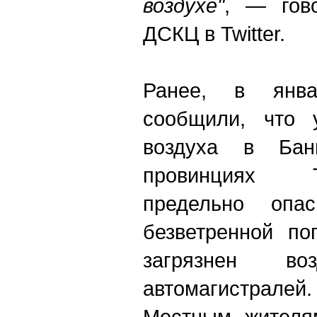
воздухе"
, — гов
ДСКЦ в Twitter.
Ранее, в янв
сообщили, что у
воздуха в Бан
провинциях 
предельно опас
безветренной по
загрязнен в
автомагистралей.
Местным жителя