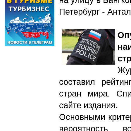
Петербург - Анта
Оп
на
ст
Жу
составил рейтин
стран мира. Спи
сайте издания.
Основными крите
вероятность во