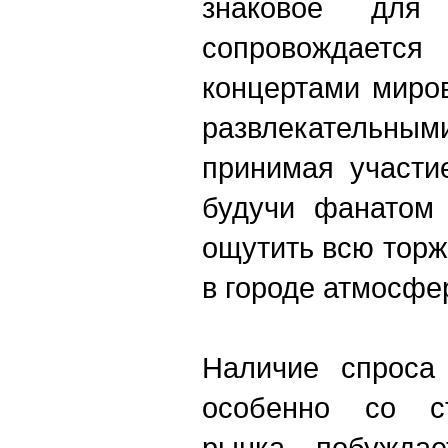
знаковое для
сопровождает
концертами миров
развлекательны
принимая участи
будучи фанатом
ощутить всю тор
в городе атмосфе
Наличие спроса
особенно со ст
рынка, побуждае