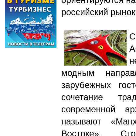
российский рынок
С
А
н
модным направ
зарубежных гост
сочетание тр
современной ар
называют «Ман
Востоке». Стр