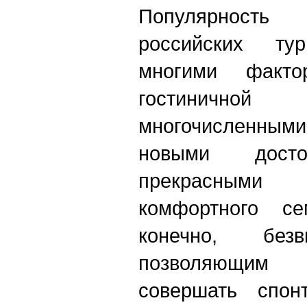
Популярност
российских тур
многими фактор
гостиничной 
многочисленн
новыми достопр
прекрасными
комфортного се
конечно, без
позволяющим
совершать спон