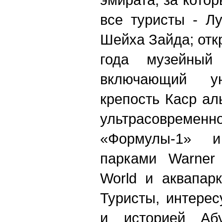
все туристы - Л
Шейха Зайда; отк
года музейный 
включающий ун
крепость Каср ал
ультрасовременн
«Формулы-1» и
парками Warner 
World и аквапар
Туристы, интере
и историей Абу