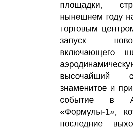
площадки, ст
нынешнем году н
торговым центро
запуск ново
включающего ш
аэродинами
высочайший с
знаменитое и пр
событие в А
«Формулы-1», ко
последние вых