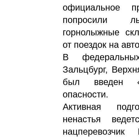
официальное 
попросили лы
горнолыжные скл
от поездок на авт
В федеральны
Зальцбург, Верх
был введен «
опасности.
Активная подг
ненастья ведет
нацперевозчи