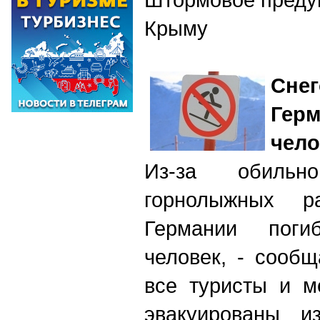
Крыму
Сне
Герм
чело
Из-за обильн
горнолыжных р
Германии поги
человек, - сообщ
все туристы и м
эвакуированы и