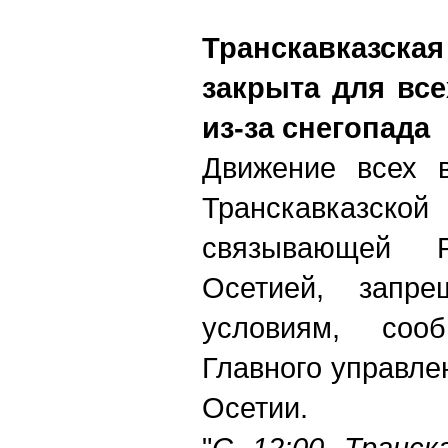
Транскавказ
закрыта для все
из-за снегопада
Движение всех в
Транскавказс
связывающей
Осетией, запр
условиям, сооб
Главного управл
Осетии.
"
С 12:00 Транск