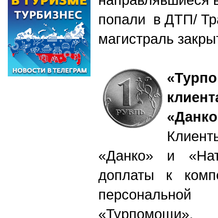
попали в ДТП/ Тр
магистраль закры
«Турп
клиен
«Данко
Клиен
«Данко» и «Нат
доплаты к комп
персональной 
«Турпомощи», 