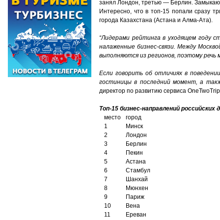
занял Лондон, третью — Берлин. Замыкают
Интересно, что в топ-15 попали сразу т
города Казахстана (Астана и Алма-Ата).
“Лидерами рейтинга в уходящем году с
налаженные бизнес-связи. Между Москво
выполняются из регионов, поэтому речь
Если говорить об отличиях в поведени
гостиницы в последний момент, а та
директор по развитию сервиса OneTwoTrip 
Топ-15 бизнес-направлений российских 
место
город
1
Минск
2
Лондон
3
Берлин
4
Пекин
5
Астана
6
Стамбул
7
Шанхай
8
Мюнхен
9
Париж
10
Вена
11
Ереван