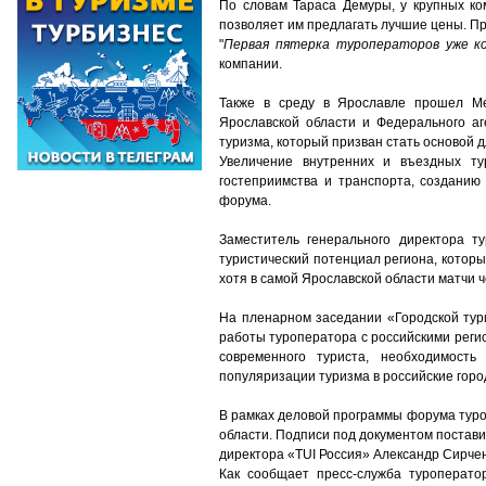
По словам Тараса Демуры, у крупных ко
позволяет им предлагать лучшие цены. Пр
"
Первая пятерка туроператоров уже ко
компании.
Также в среду в Ярославле прошел Меж
Ярославской области и Федерального а
туризма, который призван стать основой 
Увеличение внутренних и въездных тур
гостеприимства и транспорта, созданию
форума.
Заместитель генерального директора т
туристический потенциал региона, которы
хотя в самой Ярославской области матчи 
На пленарном заседании «Городской тур
работы туроператора с российскими реги
современного туриста, необходимост
популяризации туризма в российские горо
В рамках деловой программы форума туро
области. Подписи под документом постав
директора «TUI Россия» Александр Сирчен
Как сообщает пресс-служба туроперато