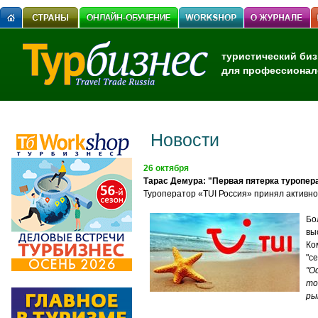
туристический биз
для профессионал
Новости
26 октября
Тарас Демура: "Первая пятерка туропер
Туроператор «TUI Россия» принял активное
Бо
вы
Ко
"с
"О
то
ры