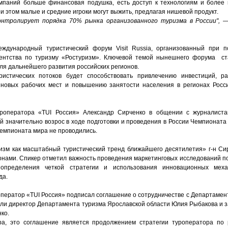
мпаний больше финансовая подушка, есть доступ к технологиям и более
и этом малые и средние игроки могут выжить, предлагая нишевой продукт.
нтролирует порядка 70% рынка организованного туризма в России",
— 
дународный туристический форум Visit Russia, организованный при п
гентства по туризму «Ростуризм». Ключевой темой нынешнего форума ста
для дальнейшего развития российских регионов.
истических потоков будет способствовать привлечению инвестиций, р
 новых рабочих мест и повышению занятости населения в регионах Росси
уроператора «TUI Россия» Александр Сирченко в общении с журналист
й значительно возрос в ходе подготовки и проведения в России Чемпионата
чемпионата мира не проводились.
изм как масштабный туристический тренд ближайшего десятилетия» г-н С
онами. Спикер отметил важность проведения маркетинговых исследований п
ь определения четкой стратегии и использования инновационных мех
да.
ператор «TUI Россия» подписал соглашение о сотрудничестве с Департамен
или директор Департамента туризма Ярославской области Юлия Рыбакова и з
ко.
ра, это соглашение является продолжением стратегии туроператора по 