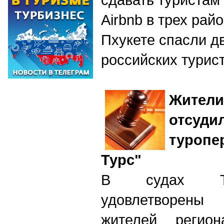
Airbnb в трех рай
Пхукете спасли д
российских турис
Жители
отсуди
туроп
Турс"
В судах Ту
удовлетворены 
жителей регио