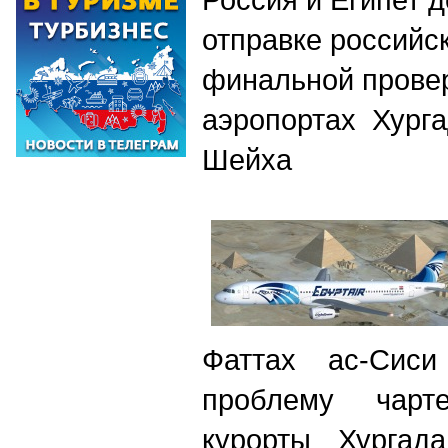
отправке российс
финальной провер
аэропoртах Хурга
Шейха
Фаттах ас-Сис
проблему чарт
курорты Хургад