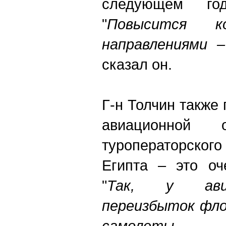
следующем го
"
Повысится ко
направлениями 
сказал он.
Г-н Толчин также 
авиационной
туроператорског
Египта – это оч
"
Так, у авиа
переизбыток фло
самолеты