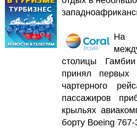
западноафриканс
На
межд
столицы Гамби
принял первых 
чартерного рей
пассажиров при
крыльях авиакомп
борту Boeing 767-