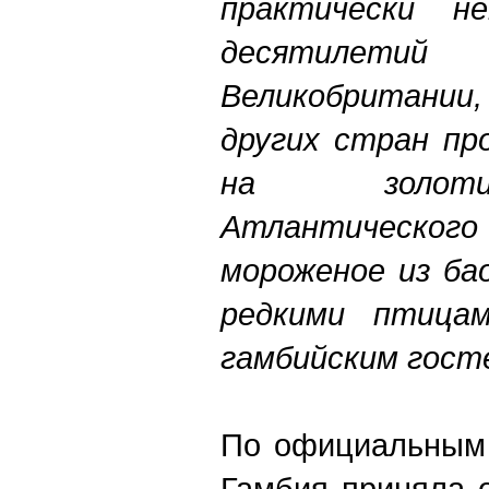
практически н
десятилети
Великобритании,
других стран пр
на золоти
Атлантическог
мороженое из ба
редкими птица
гамбийским гос
По официальным 
Гамбия приняла о