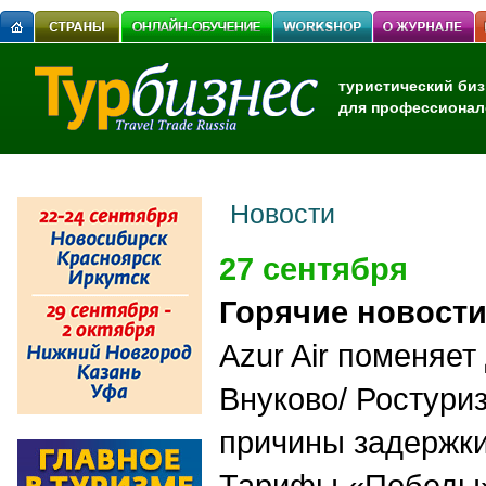
туристический биз
для профессионал
Новости
27 сентября
Горячие новост
Azur Air поменяе
Внуково/ Ростури
причины задержки
Тарифы «Победы»