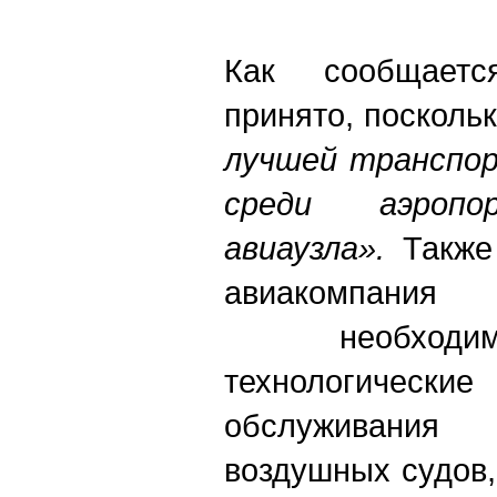
Как сообщает
принято, посколь
лучшей транспо
среди аэропо
авиаузла».
Также
авиакомпа
необходимо
технологич
обслуживани
воздушных судов,