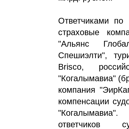
Ответчиками по 
страховые компа
"Альянс Глоб
Спешиэлти", тур
Brisco, россий
"Когалымавиа" (бр
компания "ЭирКа
компенсации суд
"Когалымавиа"
ответчиков с