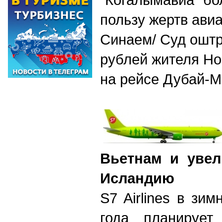
пользу жертв ави
Синаем/ Суд оштр
рублей жителя Но
на рейсе Дубай-М
Вьетнам и увел
Исландию
S7 Airlines в зи
года планирует