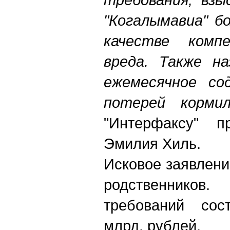
"Когалымавиа" б
качестве компе
вреда. Также на
ежемесячное со
потерей корми
"Интерфаксу" пр
Эмилия Хиль.
Исковое заявлени
родственнико
требований сос
млрд. рублей.